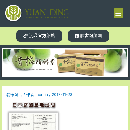
梅精源起
產品介紹
使用見證
體質轉變
相關新聞
試用索取
沅鼎官方網站
臉書粉絲團
發佈留言
/ 作者:
admin
/
2017-11-28