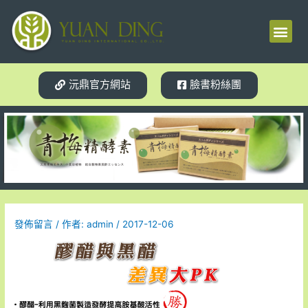
梅精源起
產品介紹
使用見證
體質轉變
相關新聞
試用索取
沅鼎官方網站
臉書粉絲團
發佈留言
/ 作者:
admin
/
2017-12-06