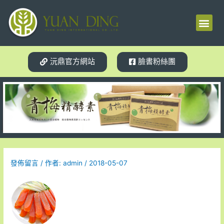
梅精源起
產品介紹
使用見證
體質轉變
相關新聞
試用索取
沅鼎官方網站
臉書粉絲團
發佈留言
/ 作者:
admin
/
2018-05-07