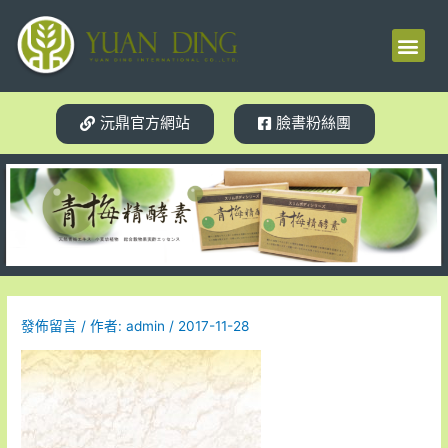
梅精源起
產品介紹
使用見證
體質轉變
相關新聞
試用索取
沅鼎官方網站
臉書粉絲團
發佈留言
/ 作者:
admin
/
2017-11-28