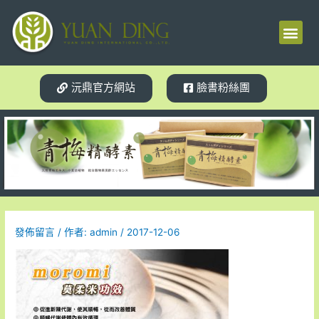
梅精源起
產品介紹
使用見證
體質轉變
相關新聞
試用索取
沅鼎官方網站
臉書粉絲團
發佈留言
/ 作者:
admin
/
2017-12-06