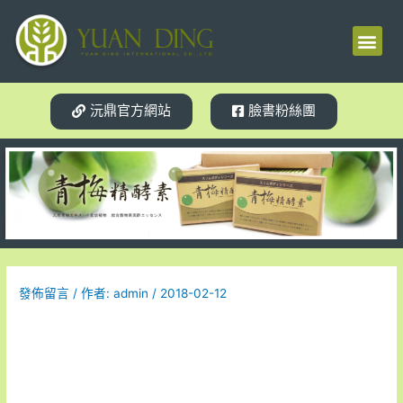
梅精源起
產品介紹
使用見證
體質轉變
相關新聞
試用索取
沅鼎官方網站
臉書粉絲團
發佈留言
/ 作者:
admin
/
2018-02-12