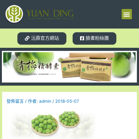
梅精源起
產品介紹
使用見證
體質轉變
相關新聞
試用索取
沅鼎官方網站
臉書粉絲團
發佈留言
/ 作者:
admin
/
2018-05-07