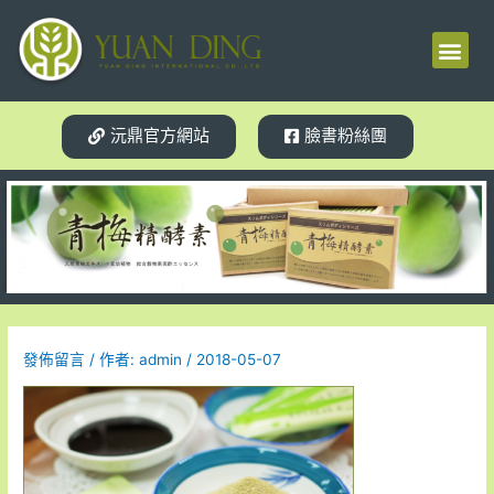
梅精源起
產品介紹
使用見證
體質轉變
相關新聞
試用索取
沅鼎官方網站
臉書粉絲團
發佈留言
/ 作者:
admin
/
2018-05-07