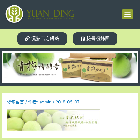
梅精源起
產品介紹
使用見證
體質轉變
相關新聞
試用索取
沅鼎官方網站
臉書粉絲團
發佈留言
/ 作者:
admin
/
2018-05-07